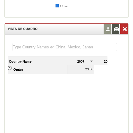
Omán
VISTA DE CUADRO
Country Name
2007
2008
2
23.00
25.00
Omán