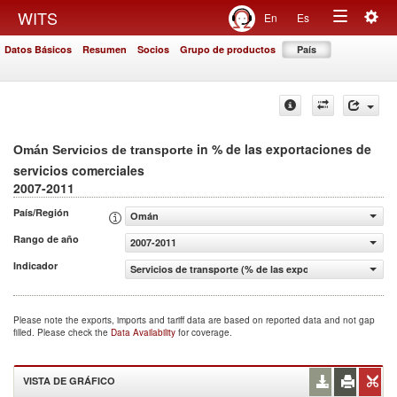
Togg
WITS
En
Es
Toggle
navig
Datos Básicos
Resumen
Socios
Grupo de productos
País
navigation
in % de las exportaciones de
Omán Servicios de transporte
servicios comerciales
2007-2011
País/Región
Omán
Rango de año
2007-2011
Indicador
Servicios de transporte (% de las exportaciones de servi
Please note the exports, imports and tariff data are based on reported data and not gap
filled. Please check the
Data Availability
for coverage.
VISTA DE GRÁFICO