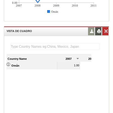
0.00
2007
2008
2009
2010
2011
Omán
VISTA DE CUADRO
Country Name
2007
2008
2
1.00
0.00
Omán