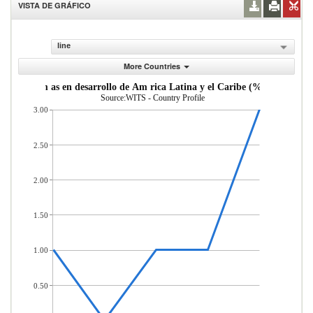
VISTA DE GRÁFICO
line
More Countries
de econom as en desarrollo de Am rica Latina y el Caribe (% del total d
Source:WITS - Country Profile
3.00
2.50
2.00
1.50
1.00
0.50