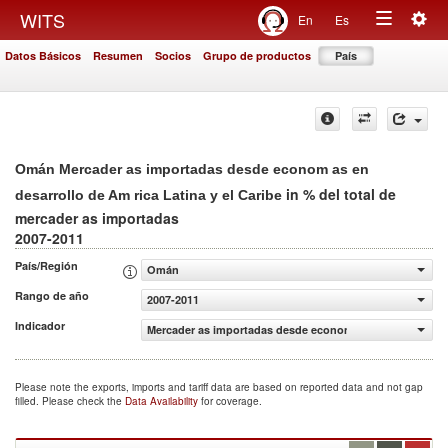
Togg
WITS
En
Es
Toggle
navig
Datos Básicos
Resumen
Socios
Grupo de productos
País
navigation
Omán Mercader as importadas desde econom as en
in % del total de
desarrollo de Am rica Latina y el Caribe
mercader as importadas
2007-2011
País/Región
Omán
Rango de año
2007-2011
Indicador
Mercader as importadas desde econom as en desarrollo de
Please note the exports, imports and tariff data are based on reported data and not gap
filled. Please check the
Data Availability
for coverage.