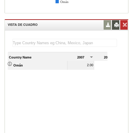
Omán
VISTA DE CUADRO
Country Name
2007
2008
2
2.00
2.00
Omán