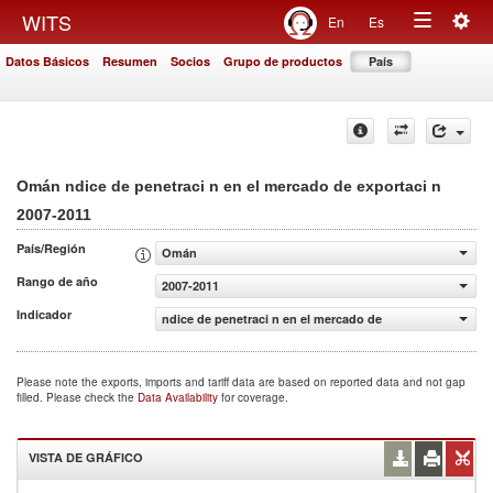
Togg
WITS
En
Es
Toggle
navig
Datos Básicos
Resumen
Socios
Grupo de productos
País
navigation
Omán ndice de penetraci n en el mercado de exportaci n
2007-2011
País/Región
Omán
Rango de año
2007-2011
Indicador
ndice de penetraci n en el mercado de exportaci n
Please note the exports, imports and tariff data are based on reported data and not gap
filled. Please check the
Data Availability
for coverage.
VISTA DE GRÁFICO