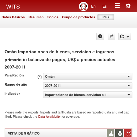
Togg
WITS
En
Es
Toggle
navig
Datos Básicos
Resumen
Socios
Grupo de productos
País
navigation
Omán Importaciones de bienes, servicios e ingresos
in balanza de pagos, US$ a precios actuales
primario
2007-2011
País/Región
Omán
Rango de año
2007-2011
Indicador
Importaciones de bienes, servicios e ingresos primario (
Please note the exports, imports and tariff data are based on reported data and not gap
filled. Please check the
Data Availability
for coverage.
VISTA DE GRÁFICO