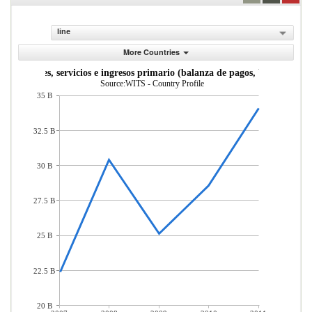
line
More Countries
s de bienes, servicios e ingresos primario (balanza de pagos, US$ a precio
Source:WITS - Country Profile
35 B
32.5 B
30 B
27.5 B
25 B
22.5 B
20 B