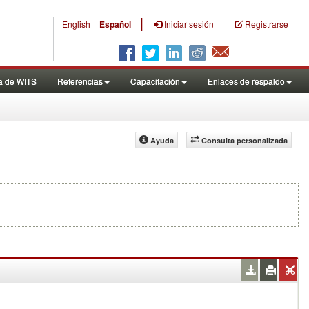
|
English
Español
Iniciar sesión
Registrarse
a de WITS
Referencias
Capacitación
Enlaces de respaldo
Ayuda
Consulta personalizada