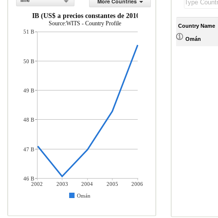
line
More Countries
PIB (US$ a precios constantes de 2010)
Source:WITS - Country Profile
Country Name
51 B
Omán
50 B
49 B
48 B
47 B
46 B
2002
2003
2004
2005
2006
Omán