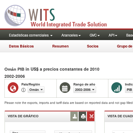
Estadísticas comerciales
Aranceles
GVC
API
Base
Datos Básicos
Resumen
Socios
Grupo de
in US$ a precios constantes de 2010
Omán PIB
2002-2006
País/Región
Rango de año
Indi
Omán
2002-2006
PIB
Please note the exports, imports and tariff data are based on reported data and not gap fille
VISTA DE GRÁFICO
VISTA DE CUA