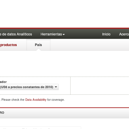
 de datos Analiticos
Herramientas
Inicio
Acerc
 productos
País
cador
 (US$ a precios constantes de 2010)
d. Please check the
Data Availability
for coverage.
DRO