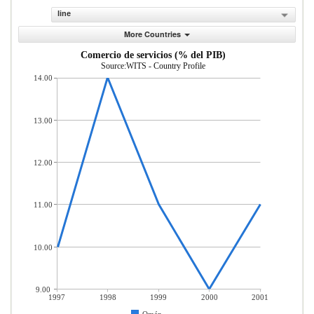
line
More Countries
Comercio de servicios (% del PIB)
Source:WITS - Country Profile
14.00
13.00
12.00
11.00
10.00
9.00
1997
1998
1999
2000
2001