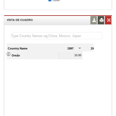
Omán
VISTA DE CUADRO
Country Name
1997
1998
1
10.00
14.00
Omán