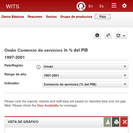
Togg
WITS
En
Es
Toggle
navig
Datos Básicos
Resumen
Socios
Grupo de productos
País
navigation
in % del PIB
Omán Comercio de servicios
1997-2001
País/Región
Omán
Rango de año
1997-2001
Indicador
Comercio de servicios (% del PIB)
Please note the exports, imports and tariff data are based on reported data and not gap
filled. Please check the
Data Availability
for coverage.
VISTA DE GRÁFICO