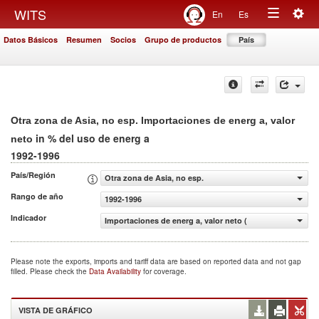
Togg
WITS
En
Es
Toggle
navig
Datos Básicos
Resumen
Socios
Grupo de productos
País
navigation
Otra zona de Asia, no esp. Importaciones de energ a, valor
in % del uso de energ a
neto
1992-1996
País/Región
Otra zona de Asia, no esp.
Rango de año
1992-1996
Indicador
Importaciones de energ a, valor neto (% del uso de energ
Please note the exports, imports and tariff data are based on reported data and not gap
filled. Please check the
Data Availability
for coverage.
VISTA DE GRÁFICO