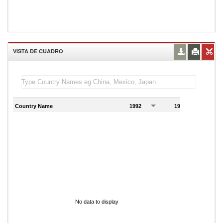
VISTA DE CUADRO
Country Name
1992
1993
1
No data to display