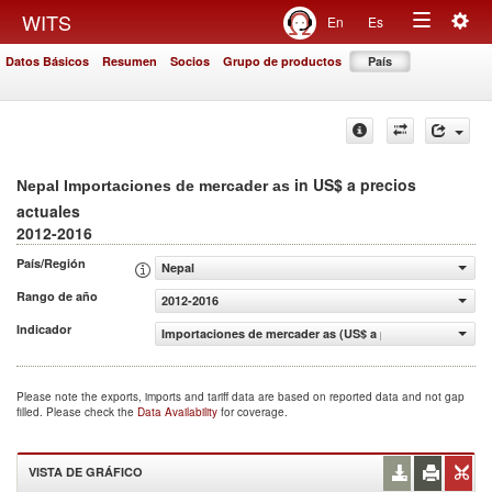
Togg
WITS
En
Es
Toggle
navig
Datos Básicos
Resumen
Socios
Grupo de productos
País
navigation
in US$ a precios
Nepal Importaciones de mercader as
actuales
2012-2016
País/Región
Nepal
Rango de año
2012-2016
Indicador
Importaciones de mercader as (US$ a precios actuales)
Please note the exports, imports and tariff data are based on reported data and not gap
filled. Please check the
Data Availability
for coverage.
VISTA DE GRÁFICO