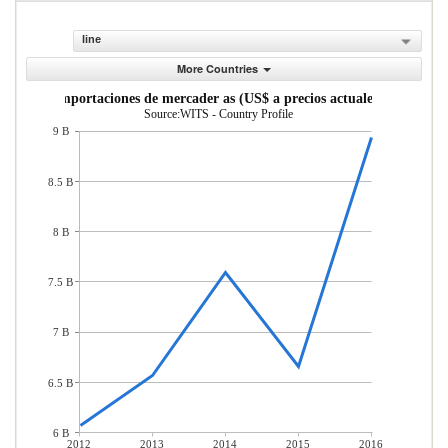
line
More Countries
Importaciones de mercader as (US$ a precios actuales)
Source:WITS - Country Profile
9 B
8.5 B
8 B
7.5 B
7 B
6.5 B
6 B
2012
2013
2014
2015
2016