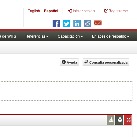
|
English
Español
Iniciar sesión
Registrarse
a de WITS
Referencias
Capacitación
Enlaces de respaldo
Ayuda
Consulta personalizada