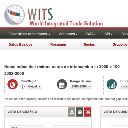
Estadísticas comerciales
Aranceles
GVC
API
Base
Datos Básicos
Resumen
Socios
Grupo de
in 2000 = 100
Nepal ndice de t rminos netos de intercambio
2002-2006
País/Región
Rango de año
Indic
Nepal
2002-2006
ndic
Please note the exports, imports and tariff data are based on reported data and not gap fille
VISTA DE GRÁFICO
VISTA DE CUA