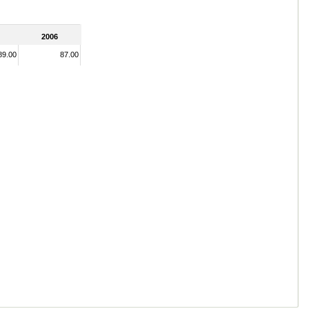
2006
89.00
87.00