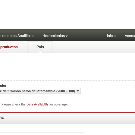
 de datos Analiticos
Herramientas
Inicio
Acerc
 productos
País
ador
e de t rminos netos de intercambio (2000 = 100)
d. Please check the
Data Availability
for coverage.
DRO