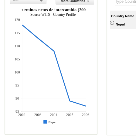
line
More Countries
ndice de t rminos netos de intercambio (2000 = 100)
Source:WITS - Country Profile
Country Name
120
Nepal
115
110
105
100
95
90
85
2002
2003
2004
2005
2006
Nepal