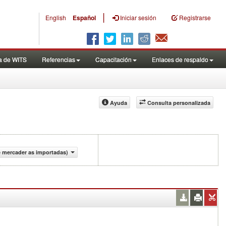
|
English
Español
Iniciar sesión
Registrarse
a de WITS
Referencias
Capacitación
Enlaces de respaldo
Ayuda
Consulta personalizada
e mercader as importadas)