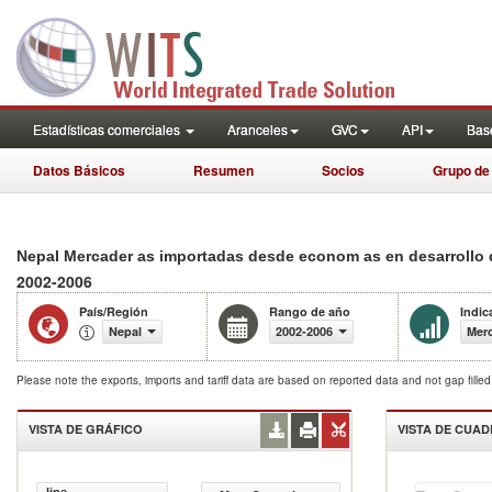
Estadísticas comerciales
Aranceles
GVC
API
Base
Datos Básicos
Resumen
Socios
Grupo de
Nepal Mercader as importadas desde econom as en desarrollo d
2002-2006
País/Región
Rango de año
Indic
Nepal
2002-2006
Merc
Please note the exports, imports and tariff data are based on reported data and not gap fille
VISTA DE GRÁFICO
VISTA DE CUA