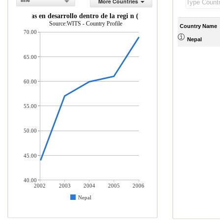
line
More Countries
 econom as en desarrollo dentro de la regi n (% del total de mercader a
Source:WITS - Country Profile
Country Name
70.00
Nepal
65.00
60.00
55.00
50.00
45.00
40.00
2002
2003
2004
2005
2006
Nepal