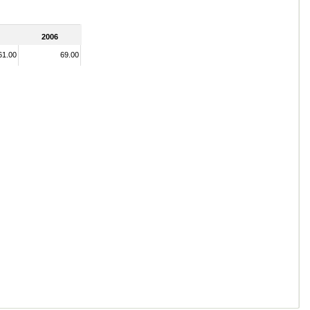
2006
61.00
69.00