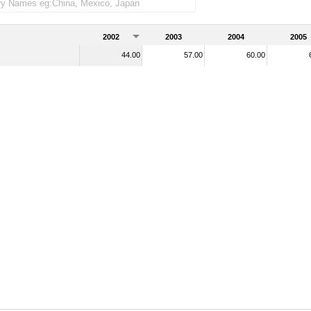
s importadas)
2002
2003
2004
2005
44.00
57.00
60.00