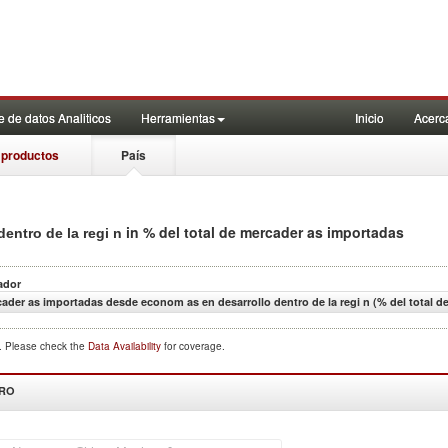
 de datos Analiticos
Herramientas
Inicio
Acerc
 productos
País
in % del total de mercader as importadas
entro de la regi n
ador
ader as importadas desde econom as en desarrollo dentro de la regi n (% del total d
d. Please check the
Data Availability
for coverage.
DRO