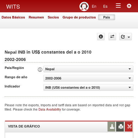
Togg
WITS
En
Es
Toggle
navig
Datos Básicos
Resumen
Socios
Grupo de productos
País
navigation
in US$ constantes del a o 2010
Nepal INB
2002-2006
País/Región
Nepal
Rango de año
2002-2006
Indicador
INB (US$ constantes del a o 2010)
Please note the exports, imports and tariff data are based on reported data and not gap
filled. Please check the
Data Availability
for coverage.
VISTA DE GRÁFICO