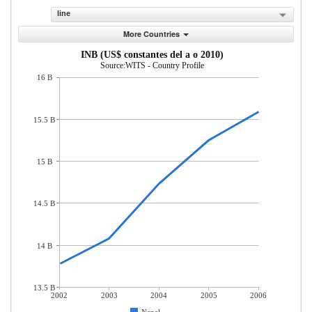
line
More Countries
INB (US$ constantes del a o 2010)
Source:WITS - Country Profile
16 B
15.5 B
15 B
14.5 B
14 B
13.5 B
2002
2003
2004
2005
2006