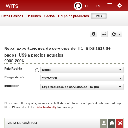
Togg
WITS
En
Es
Toggle
navig
Datos Básicos
Resumen
Socios
Grupo de productos
País
navigation
in balanza de
Nepal Exportaciones de servicios de TIC
pagos, US$ a precios actuales
2002-2006
País/Región
Nepal
Rango de año
2002-2006
Indicador
Exportaciones de servicios de TIC (balanza de pagos, US$
Please note the exports, imports and tariff data are based on reported data and not gap
filled. Please check the
Data Availability
for coverage.
VISTA DE GRÁFICO