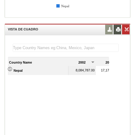
Nepal
VISTA DE CUADRO
Country Name
2002
2003
2
8,084,787.00
17,171,679.00
Nepal