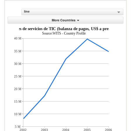
line
More Countries
xportaciones de servicios de TIC (balanza de pagos, US$ a precios actuales
Source:WITS - Country Profile
40 M
35 M
30 M
25 M
20 M
15 M
10 M
5 M
2002
2003
2004
2005
2006