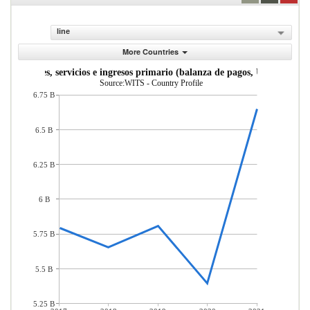
line
More Countries
s de bienes, servicios e ingresos primario (balanza de pagos, US$ a precio
Source:WITS - Country Profile
6.75 B
6.5 B
6.25 B
6 B
5.75 B
5.5 B
5.25 B