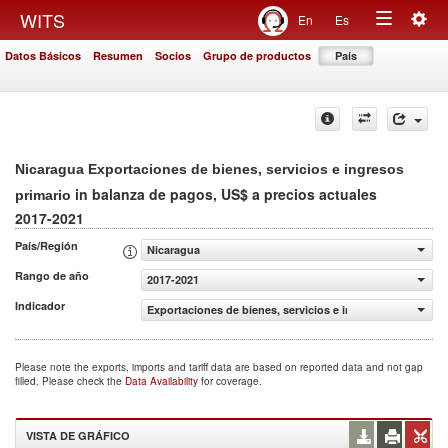
Togg
WITS
En
Es
Toggle
navig
Datos Básicos
Resumen
Socios
Grupo de productos
País
navigation
Nicaragua Exportaciones de bienes, servicios e ingresos
in balanza de pagos, US$ a precios actuales
primario
2017-2021
País/Región
Nicaragua
Rango de año
2017-2021
Indicador
Exportaciones de bienes, servicios e ingresos primario (
Please note the exports, imports and tariff data are based on reported data and not gap
filled. Please check the
Data Availability
for coverage.
VISTA DE GRÁFICO