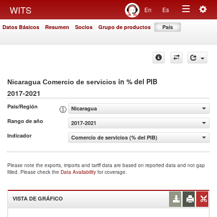
Togg
WITS
En
Es
Toggle
navig
Datos Básicos
Resumen
Socios
Grupo de productos
País
navigation
in % del PIB
Nicaragua Comercio de servicios
2017-2021
País/Región
Nicaragua
Rango de año
2017-2021
Indicador
Comercio de servicios (% del PIB)
Please note the exports, imports and tariff data are based on reported data and not gap
filled. Please check the
Data Availability
for coverage.
VISTA DE GRÁFICO