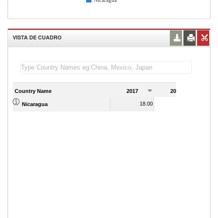
Nicaragua
VISTA DE CUADRO
Country Name
2017
2018
2
18.00
17.00
Nicaragua