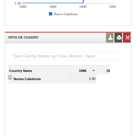
1.00
1988
1989
1990
1991
Nueva Caledonia
VISTA DE CUADRO
Country Name
1988
1989
1
1.00
1.00
Nueva Caledonia