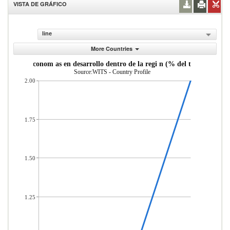
VISTA DE GRÁFICO
line
More Countries
as desde econom as en desarrollo dentro de la regi n (% del total de mer
Source:WITS - Country Profile
2.00
1.75
1.50
1.25