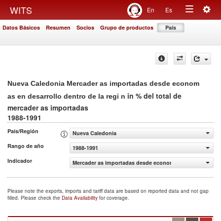
Togg
WITS
En
Es
Toggle
navig
Datos Básicos
Resumen
Socios
Grupo de productos
País
navigation
Nueva Caledonia Mercader as importadas desde econom
in % del total de
as en desarrollo dentro de la regi n
mercader as importadas
1988-1991
País/Región
Nueva Caledonia
Rango de año
1988-1991
Indicador
Mercader as importadas desde econom as en desarrollo de
Please note the exports, imports and tariff data are based on reported data and not gap
filled. Please check the
Data Availability
for coverage.