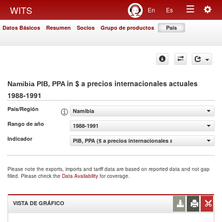
Togg
WITS
En
Es
Toggle
navig
Datos Básicos
Resumen
Socios
Grupo de productos
País
navigation
in $ a precios internacionales actuales
Namibia PIB, PPA
1988-1991
País/Región
Namibia
Rango de año
1988-1991
Indicador
PIB, PPA ($ a precios internacionales actuales)
Please note the exports, imports and tariff data are based on reported data and not gap
filled. Please check the
Data Availability
for coverage.
VISTA DE GRÁFICO