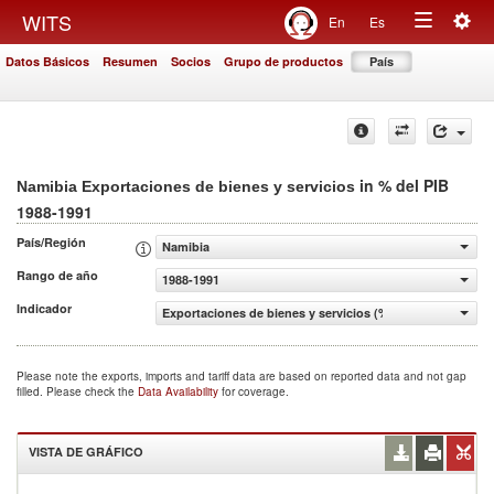
Togg
WITS
En
Es
Toggle
navig
Datos Básicos
Resumen
Socios
Grupo de productos
País
navigation
in % del PIB
Namibia Exportaciones de bienes y servicios
1988-1991
País/Región
Namibia
Rango de año
1988-1991
Indicador
Exportaciones de bienes y servicios (% del PIB)
Please note the exports, imports and tariff data are based on reported data and not gap
filled. Please check the
Data Availability
for coverage.
VISTA DE GRÁFICO