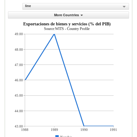
line
More Countries
Exportaciones de bienes y servicios (% del PIB)
Source:WITS - Country Profile
49.00
48.00
47.00
46.00
45.00
44.00
43.00
1988
1989
1990
1991