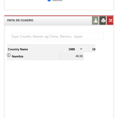
Namibia
VISTA DE CUADRO
Country Name
1988
1989
1
46.00
49.00
Namibia