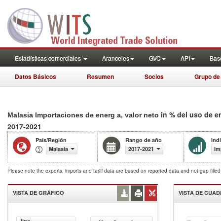
Estadísticas comerciales
Aranceles
GVC
API
Base
Datos Básicos
Resumen
Socios
Grupo de
in % del uso de e
Malasia Importaciones de energ a, valor neto
2017-2021
País/Región
Rango de año
Ind
Malasia
2017-2021
Im
Please note the exports, imports and tariff data are based on reported data and not gap fille
VISTA DE GRÁFICO
VISTA DE CUA