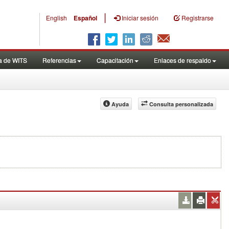
|
English
Español
Iniciar sesión
Registrarse
a de WITS
Referencias
Capacitación
Enlaces de respaldo
Ayuda
Consulta personalizada