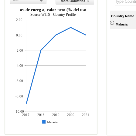
line
More Countries
Importaciones de energ a, valor neto (% del uso de energ a)
Source:WITS - Country Profile
Country Name
2.00
Malasia
0.00
-2.00
-4.00
-6.00
-8.00
-10.00
2017
2018
2019
2020
2021
Malasia