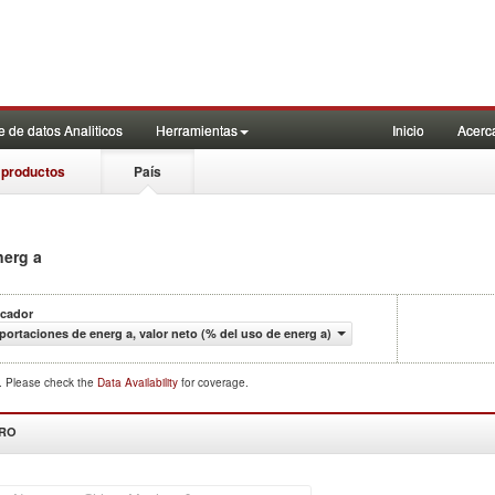
 de datos Analiticos
Herramientas
Inicio
Acerc
 productos
País
nerg a
icador
portaciones de energ a, valor neto (% del uso de energ a)
d. Please check the
Data Availability
for coverage.
DRO