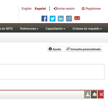
|
English
Español
Iniciar sesión
Registrarse
a de WITS
Referencias
Capacitación
Enlaces de respaldo
Ayuda
Consulta personalizada