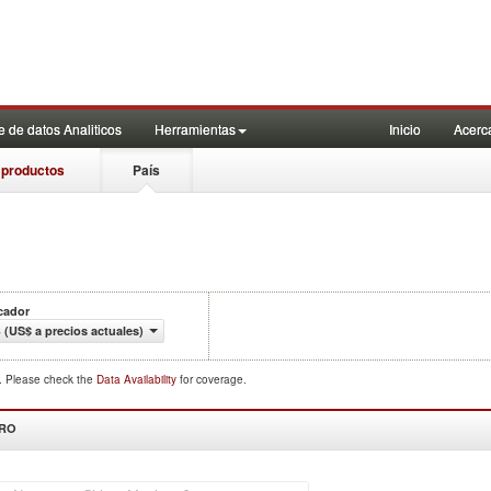
 de datos Analiticos
Herramientas
Inicio
Acerc
 productos
País
cador
 (US$ a precios actuales)
d. Please check the
Data Availability
for coverage.
DRO