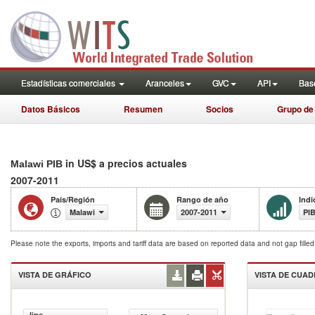
Estadísticas comerciales
Aranceles
GVC
API
Base
Datos Básicos
Resumen
Socios
Grupo de
in US$ a precios actuales
Malawi PIB
2007-2011
País/Región
Rango de año
Indi
Malawi
2007-2011
PIB
Please note the exports, imports and tariff data are based on reported data and not gap fille
VISTA DE GRÁFICO
VISTA DE CUA