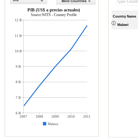
line
More Countries
PIB (US$ a precios actuales)
Source:WITS - Country Profile
Country Name
12 B
Malawi
11 B
10 B
9 B
8 B
7 B
6 B
2007
2008
2009
2010
2011
Malawi