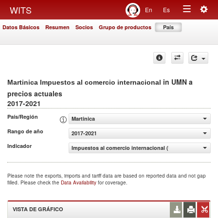
Togg
WITS
En
Es
Toggle
navig
Datos Básicos
Resumen
Socios
Grupo de productos
País
navigation
in UMN a
Martinica Impuestos al comercio internacional
precios actuales
2017-2021
País/Región
Martinica
Rango de año
2017-2021
Indicador
Impuestos al comercio internacional (UMN a precios actu
Please note the exports, imports and tariff data are based on reported data and not gap
filled. Please check the
Data Availability
for coverage.
VISTA DE GRÁFICO