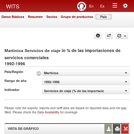
Togg
WITS
En
Es
Toggle
navig
Datos Básicos
Resumen
Socios
Grupo de productos
País
navigation
in % de las importaciones de
Martinica Servicios de viaje
servicios comerciales
1992-1996
País/Región
Martinica
Rango de año
1992-1996
Indicador
Servicios de viaje (% de las importaciones de servicios c
Please note the exports, imports and tariff data are based on reported data and not gap
filled. Please check the
Data Availability
for coverage.
VISTA DE GRÁFICO