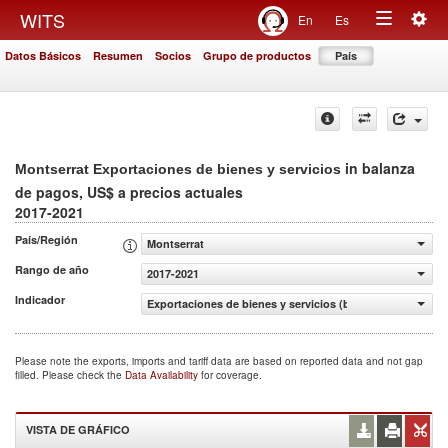
Togg
WITS
En
Es
Toggle
navig
Datos Básicos
Resumen
Socios
Grupo de productos
País
navigation
in balanza
Montserrat Exportaciones de bienes y servicios
de pagos, US$ a precios actuales
2017-2021
País/Región
Montserrat
Rango de año
2017-2021
Indicador
Exportaciones de bienes y servicios (balanza de pagos, U
Please note the exports, imports and tariff data are based on reported data and not gap
filled. Please check the
Data Availability
for coverage.
VISTA DE GRÁFICO