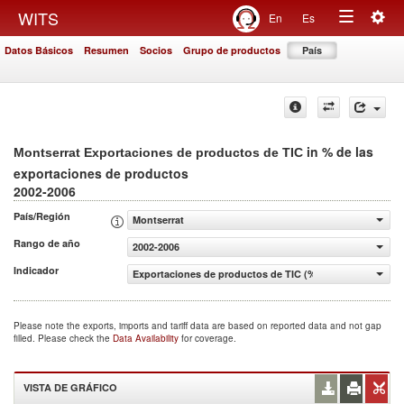
Togg
WITS
En
Es
Toggle
navig
Datos Básicos
Resumen
Socios
Grupo de productos
País
navigation
in % de las
Montserrat Exportaciones de productos de TIC
exportaciones de productos
2002-2006
País/Región
Montserrat
Rango de año
2002-2006
Indicador
Exportaciones de productos de TIC (% de las exportacio
Please note the exports, imports and tariff data are based on reported data and not gap
filled. Please check the
Data Availability
for coverage.
VISTA DE GRÁFICO