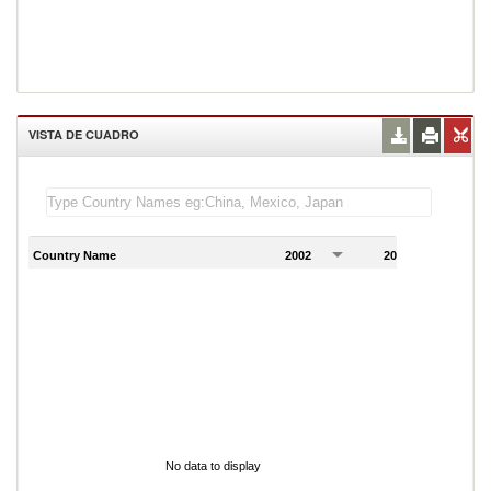
VISTA DE CUADRO
Country Name
2002
2003
2
No data to display