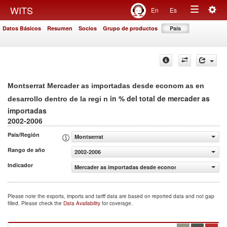
Togg
WITS
En
Es
Toggle
navig
Datos Básicos
Resumen
Socios
Grupo de productos
País
navigation
Montserrat Mercader as importadas desde econom as en
in % del total de mercader as
desarrollo dentro de la regi n
importadas
2002-2006
País/Región
Montserrat
Rango de año
2002-2006
Indicador
Mercader as importadas desde econom as en desarrollo de
Please note the exports, imports and tariff data are based on reported data and not gap
filled. Please check the
Data Availability
for coverage.