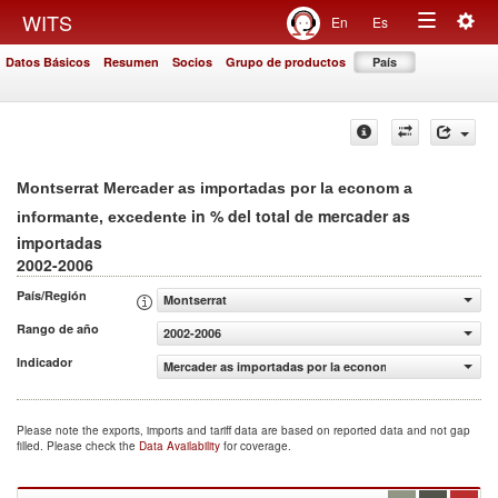
Togg
WITS
En
Es
Toggle
navig
Datos Básicos
Resumen
Socios
Grupo de productos
País
navigation
Montserrat Mercader as importadas por la econom a
in % del total de mercader as
informante, excedente
importadas
2002-2006
País/Región
Montserrat
Rango de año
2002-2006
Indicador
Mercader as importadas por la econom a informante, exc
Please note the exports, imports and tariff data are based on reported data and not gap
filled. Please check the
Data Availability
for coverage.