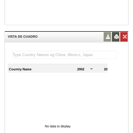
VISTA DE CUADRO
Country Name
2002
2003
2
No data to display