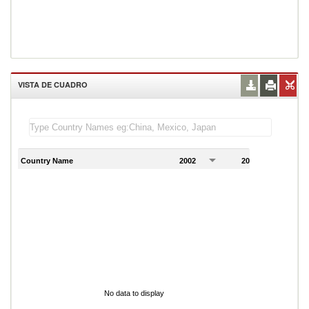
VISTA DE CUADRO
Country Name
2002
2003
2
No data to display