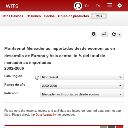
Togg
WITS
En
Es
Toggle
navig
Datos Básicos
Resumen
Socios
Grupo de productos
País
navigation
Montserrat Mercader as importadas desde econom as en
in % del total de
desarrollo de Europa y Asia central
mercader as importadas
2002-2006
País/Región
Montserrat
Rango de año
2002-2006
Indicador
Mercader as importadas desde econom as en desarrollo de
Please note the exports, imports and tariff data are based on reported data and not gap
filled. Please check the
Data Availability
for coverage.