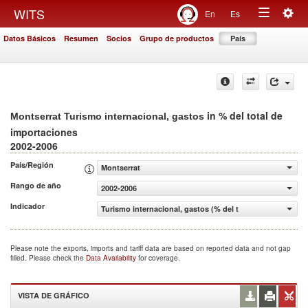
Togg
WITS
En
Es
Toggle
navig
Datos Básicos
Resumen
Socios
Grupo de productos
País
navigation
in % del total de
Montserrat Turismo internacional, gastos
importaciones
2002-2006
País/Región
Montserrat
Rango de año
2002-2006
Indicador
Turismo internacional, gastos (% del total de importacio
Please note the exports, imports and tariff data are based on reported data and not gap
filled. Please check the
Data Availability
for coverage.
VISTA DE GRÁFICO