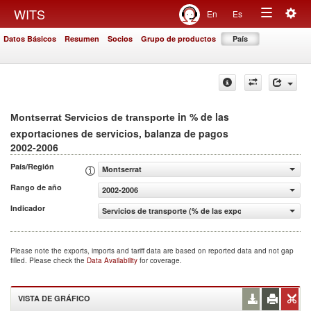
Togg
WITS
En
Es
Toggle
navig
Datos Básicos
Resumen
Socios
Grupo de productos
País
navigation
in % de las
Montserrat Servicios de transporte
exportaciones de servicios, balanza de pagos
2002-2006
País/Región
Montserrat
Rango de año
2002-2006
Indicador
Servicios de transporte (% de las exportaciones de servi
Please note the exports, imports and tariff data are based on reported data and not gap
filled. Please check the
Data Availability
for coverage.
VISTA DE GRÁFICO