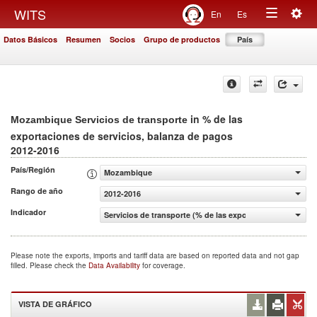
Togg
WITS
En
Es
Toggle
navig
Datos Básicos
Resumen
Socios
Grupo de productos
País
navigation
in % de las
Mozambique Servicios de transporte
exportaciones de servicios, balanza de pagos
2012-2016
País/Región
Mozambique
Rango de año
2012-2016
Indicador
Servicios de transporte (% de las exportaciones de servi
Please note the exports, imports and tariff data are based on reported data and not gap
filled. Please check the
Data Availability
for coverage.
VISTA DE GRÁFICO