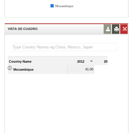
Mozambique
VISTA DE CUADRO
Country Name
2012
2013
2
41.00
57.00
Mozambique