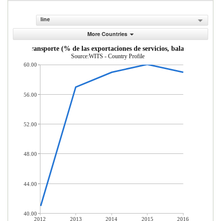
line
More Countries
vicios de transporte (% de las exportaciones de servicios, balanza de pago
Source:WITS - Country Profile
60.00
56.00
52.00
48.00
44.00
40.00
2012
2013
2014
2015
2016