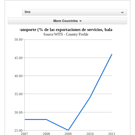
line
More Countries
vicios de transporte (% de las exportaciones de servicios, balanza de pago
Source:WITS - Country Profile
50.00
45.00
40.00
35.00
30.00
25.00
2007
2008
2009
2010
2011