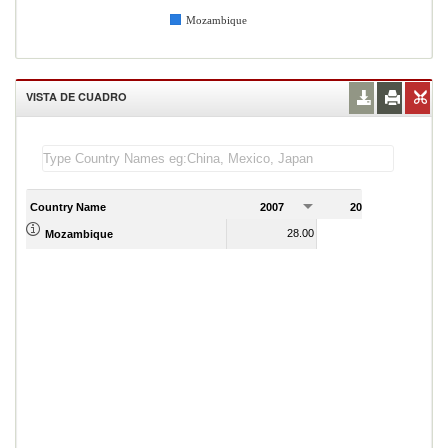
Mozambique
VISTA DE CUADRO
Country Name
2007
2008
2
28.00
28.00
Mozambique