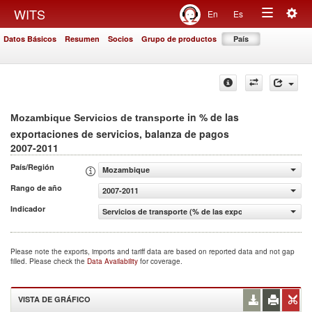
Togg
WITS
En
Es
Toggle
navig
Datos Básicos
Resumen
Socios
Grupo de productos
País
navigation
in % de las
Mozambique Servicios de transporte
exportaciones de servicios, balanza de pagos
2007-2011
País/Región
Mozambique
Rango de año
2007-2011
Indicador
Servicios de transporte (% de las exportaciones de servi
Please note the exports, imports and tariff data are based on reported data and not gap
filled. Please check the
Data Availability
for coverage.
VISTA DE GRÁFICO