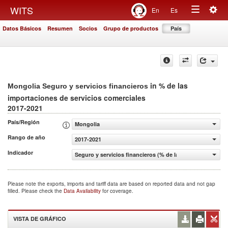
Togg
WITS
En
Es
Toggle
navig
Datos Básicos
Resumen
Socios
Grupo de productos
País
navigation
in % de las
Mongolia Seguro y servicios financieros
importaciones de servicios comerciales
2017-2021
País/Región
Mongolia
Rango de año
2017-2021
Indicador
Seguro y servicios financieros (% de las importaciones d
Please note the exports, imports and tariff data are based on reported data and not gap
filled. Please check the
Data Availability
for coverage.
VISTA DE GRÁFICO