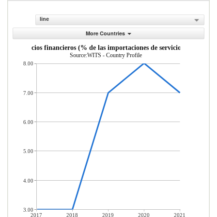
line
More Countries
uro y servicios financieros (% de las importaciones de servicios comerciale
Source:WITS - Country Profile
8.00
7.00
6.00
5.00
4.00
3.00
2017
2018
2019
2020
2021