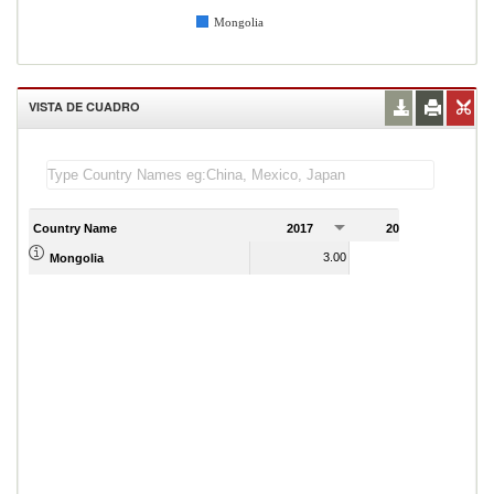
Mongolia
VISTA DE CUADRO
Country Name
2017
2018
2
3.00
3.00
Mongolia