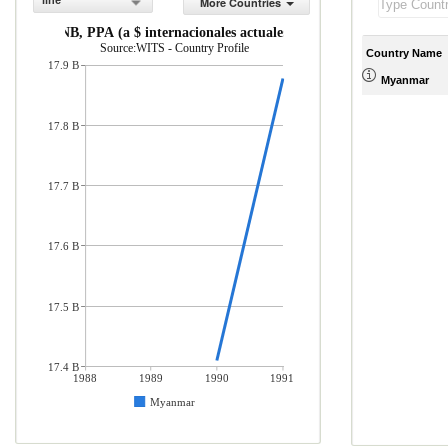
line
More Countries
INB, PPA (a $ internacionales actuales)
Source:WITS - Country Profile
Country Name
17.9 B
Myanmar
17.8 B
17.7 B
17.6 B
17.5 B
17.4 B
1988
1989
1990
1991
Myanmar