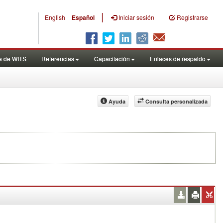
|
English
Español
Iniciar sesión
Registrarse
a de WITS
Referencias
Capacitación
Enlaces de respaldo
Ayuda
Consulta personalizada