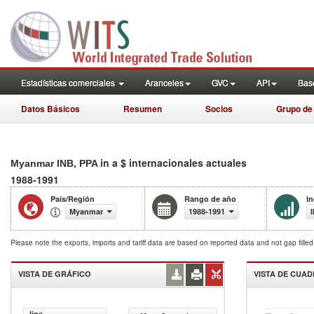
Estadísticas comerciales
Aranceles
GVC
API
Base
Datos Básicos
Resumen
Socios
Grupo de
in a $ internacionales actuales
Myanmar INB, PPA
1988-1991
País/Región
Rango de año
I
Myanmar
1988-1991
Please note the exports, imports and tariff data are based on reported data and not gap fille
VISTA DE GRÁFICO
VISTA DE CUA