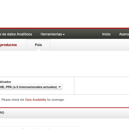
 de datos Analiticos
Herramientas
Inicio
Acerc
 productos
País
ndicador
INB, PPA (a $ internacionales actuales)
d. Please check the
Data Availability
for coverage.
DRO