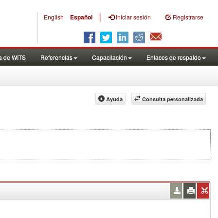
|
English
Español
Iniciar sesión
Registrarse
a de WITS
Referencias
Capacitación
Enlaces de respaldo
Ayuda
Consulta personalizada