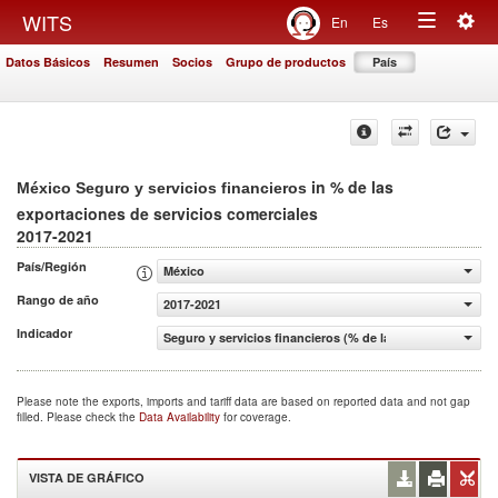
Togg
WITS
En
Es
Toggle
navig
Datos Básicos
Resumen
Socios
Grupo de productos
País
navigation
in % de las
México Seguro y servicios financieros
exportaciones de servicios comerciales
2017-2021
País/Región
México
Rango de año
2017-2021
Indicador
Seguro y servicios financieros (% de las exportaciones d
Please note the exports, imports and tariff data are based on reported data and not gap
filled. Please check the
Data Availability
for coverage.
VISTA DE GRÁFICO