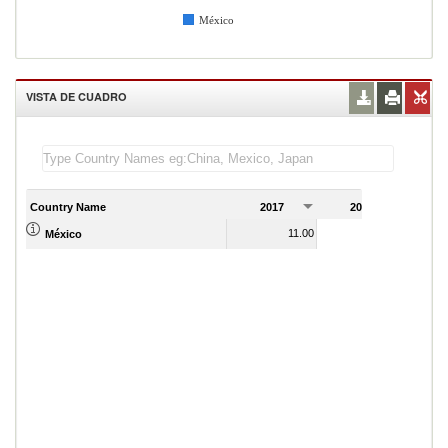
México
VISTA DE CUADRO
Country Name
2017
2018
2
11.00
9.00
México