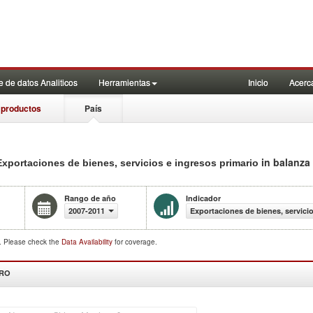
 de datos Analiticos
Herramientas
Inicio
Acerc
 productos
País
in balanza
 Exportaciones de bienes, servicios e ingresos primario
Rango de año
Indicador
2007-2011
Exportaciones de bienes, servicio
d. Please check the
Data Availability
for coverage.
DRO