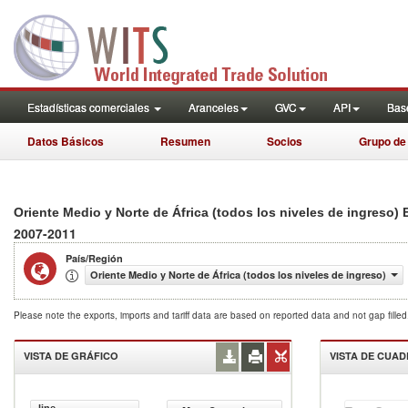
Estadísticas comerciales
Aranceles
GVC
API
Base
Datos Básicos
Resumen
Socios
Grupo de
Oriente Medio y Norte de África (todos los niveles de ingreso)
2007-2011
País/Región
Oriente Medio y Norte de África (todos los niveles de ingreso)
Please note the exports, imports and tariff data are based on reported data and not gap fille
VISTA DE GRÁFICO
VISTA DE CUA