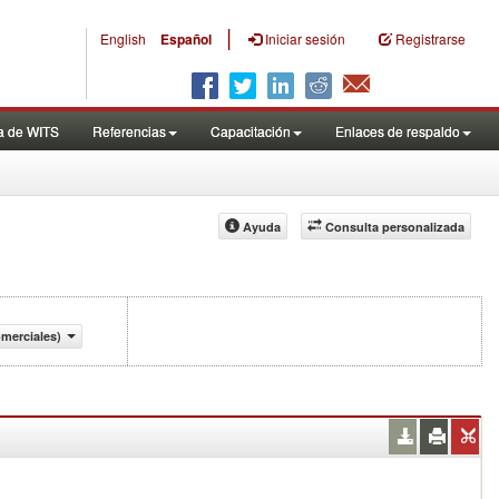
|
English
Español
Iniciar sesión
Registrarse
a de WITS
Referencias
Capacitación
Enlaces de respaldo
Ayuda
Consulta personalizada
merciales)