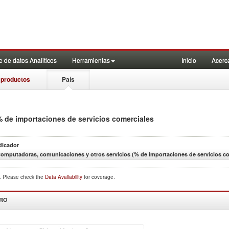
 de datos Analiticos
Herramientas
Inicio
Acerc
 productos
País
% de importaciones de servicios comerciales
dicador
omputadoras, comunicaciones y otros servicios (% de importaciones de servicios co
d. Please check the
Data Availability
for coverage.
DRO