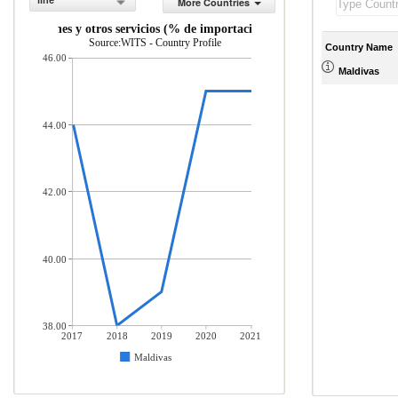
line
More Countries
unicaciones y otros servicios (% de importaciones de servicios comerciale
Source:WITS - Country Profile
Country Name
46.00
Maldivas
44.00
42.00
40.00
38.00
2017
2018
2019
2020
2021
Maldivas