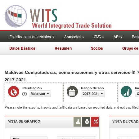
Estadísticas comerciales
Aranceles
GVC
API
Base
Datos Básicos
Resumen
Socios
Grupo de
in 
Maldivas Computadoras, comunicaciones y otros servicios
2017-2021
País/Región
Rango de año
In
Maldivas
2017-2021
C
Please note the exports, imports and tariff data are based on reported data and not gap fille
VISTA DE GRÁFICO
VISTA DE CUA