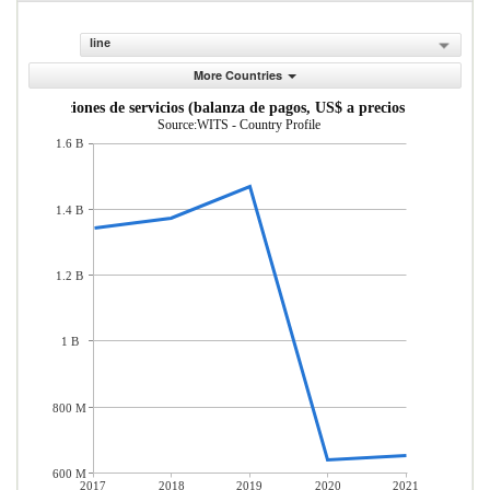
line
More Countries
Exportaciones de servicios (balanza de pagos, US$ a precios actuales)
Source:WITS - Country Profile
1.6 B
1.4 B
1.2 B
1 B
800 M
600 M
2017
2018
2019
2020
2021