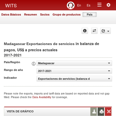
Togg
WITS
En
Es
Toggle
navig
Datos Básicos
Resumen
Socios
Grupo de productos
País
navigation
in balanza de
Madagascar Exportaciones de servicios
pagos, US$ a precios actuales
2017-2021
País/Región
Madagascar
Rango de año
2017-2021
Indicador
Exportaciones de servicios (balanza de pagos, US$ a pre
Please note the exports, imports and tariff data are based on reported data and not gap
filled. Please check the
Data Availability
for coverage.
VISTA DE GRÁFICO