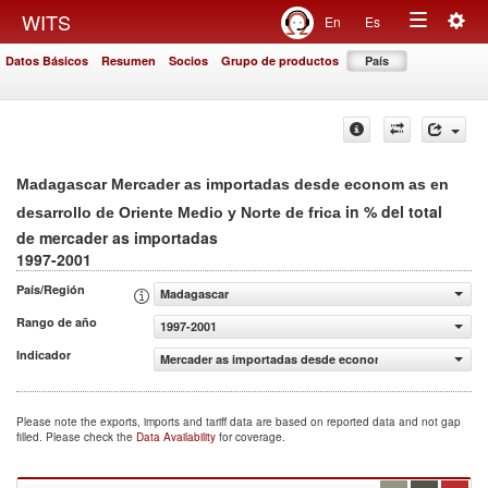
Togg
WITS
En
Es
Toggle
navig
Datos Básicos
Resumen
Socios
Grupo de productos
País
navigation
Madagascar Mercader as importadas desde econom as en
in % del total
desarrollo de Oriente Medio y Norte de frica
de mercader as importadas
1997-2001
País/Región
Madagascar
Rango de año
1997-2001
Indicador
Mercader as importadas desde econom as en desarrollo de
Please note the exports, imports and tariff data are based on reported data and not gap
filled. Please check the
Data Availability
for coverage.