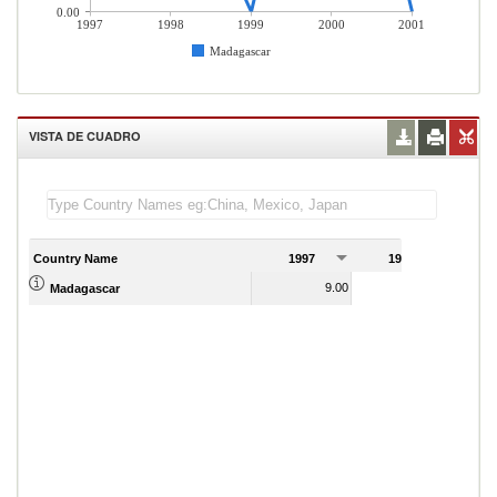
0.00
1997
1998
1999
2000
2001
Madagascar
VISTA DE CUADRO
Country Name
1997
1998
1
9.00
8.00
Madagascar