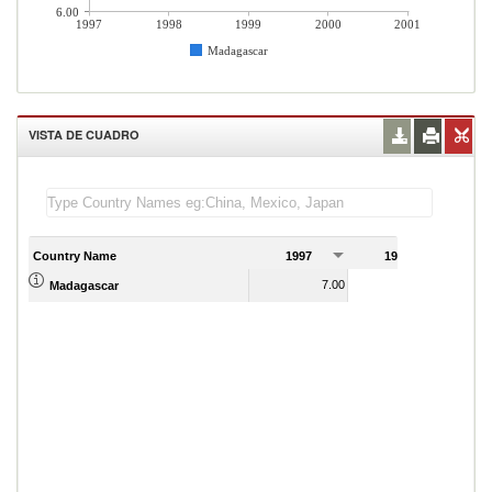
6.00
1997
1998
1999
2000
2001
Madagascar
VISTA DE CUADRO
Country Name
1997
1998
1
7.00
10.00
Madagascar