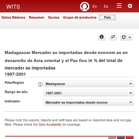
Togg
WITS
En
Es
Toggle
navig
Datos Básicos
Resumen
Socios
Grupo de productos
País
navigation
Madagascar Mercader as importadas desde econom as en
in % del total de
desarrollo de Asia oriental y el Pac fico
mercader as importadas
1997-2001
País/Región
Madagascar
Rango de año
1997-2001
Indicador
Mercader as importadas desde econom as en desarrollo de 
Please note the exports, imports and tariff data are based on reported data and not gap
filled. Please check the
Data Availability
for coverage.