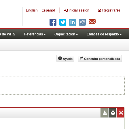
|
English
Español
Iniciar sesión
Registrarse
a de WITS
Referencias
Capacitación
Enlaces de respaldo
Ayuda
Consulta personalizada