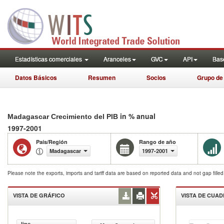
Estadísticas comerciales
Aranceles
GVC
API
Base
Datos Básicos
Resumen
Socios
Grupo de
in % anual
Madagascar Crecimiento del PIB
1997-2001
País/Región
Rango de año
Madagascar
1997-2001
Please note the exports, imports and tariff data are based on reported data and not gap fille
VISTA DE GRÁFICO
VISTA DE CUA