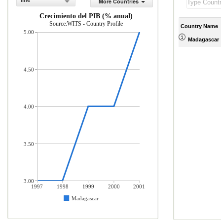
line
More Countries
Crecimiento del PIB (% anual)
Source:WITS - Country Profile
Country Name
5.00
Madagascar
4.50
4.00
3.50
3.00
1997
1998
1999
2000
2001
Madagascar