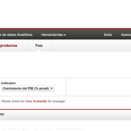
 de datos Analiticos
Herramientas
Inicio
Acerc
 productos
País
Indicador
Crecimiento del PIB (% anual)
d. Please check the
Data Availability
for coverage.
DRO