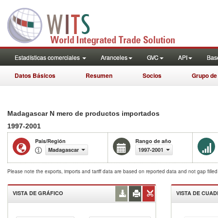
Estadísticas comerciales
Aranceles
GVC
API
Base
Datos Básicos
Resumen
Socios
Grupo de
Madagascar N mero de productos importados
1997-2001
País/Región
Rango de año
Madagascar
1997-2001
Please note the exports, imports and tariff data are based on reported data and not gap fille
VISTA DE GRÁFICO
VISTA DE CUA