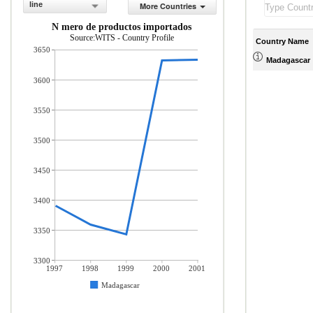
line
More Countries
N mero de productos importados
Source:WITS - Country Profile
Country Name
3650
Madagascar
3600
3550
3500
3450
3400
3350
3300
1997
1998
1999
2000
2001
Madagascar