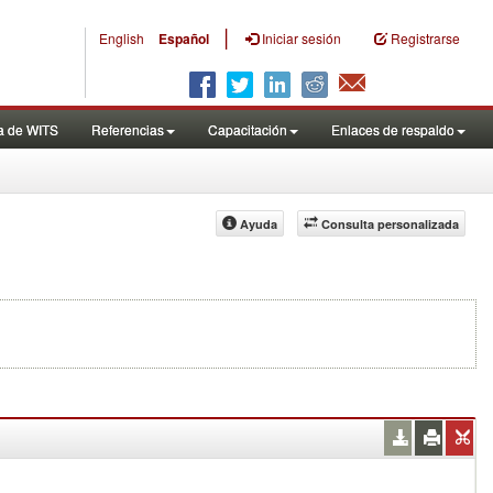
|
English
Español
Iniciar sesión
Registrarse
a de WITS
Referencias
Capacitación
Enlaces de respaldo
Ayuda
Consulta personalizada