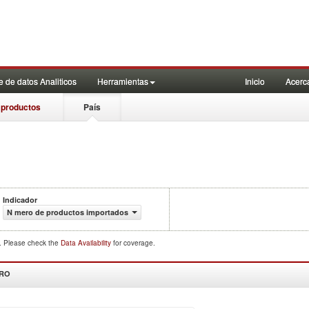
 de datos Analiticos
Herramientas
Inicio
Acerc
 productos
País
Indicador
N mero de productos importados
d. Please check the
Data Availability
for coverage.
DRO