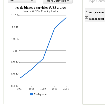
line
More Countries
Importaciones de bienes y servicios (US$ a precios actuales)
Source:WITS - Country Profile
Country Name
1.15 B
Madagascar
1.1 B
1.05 B
1 B
950 M
900 M
850 M
1997
1998
1999
2000
2001
Madagascar