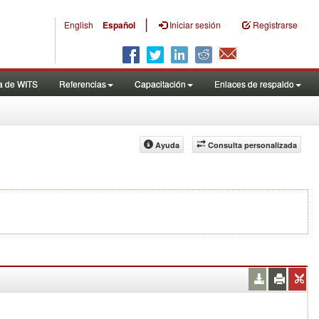
|
English
Español
Iniciar sesión
Registrarse
a de WITS
Referencias
Capacitación
Enlaces de respaldo
Ayuda
Consulta personalizada