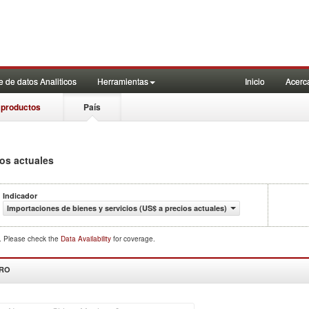
 de datos Analiticos
Herramientas
Inicio
Acerc
 productos
País
ios actuales
Indicador
Importaciones de bienes y servicios (US$ a precios actuales)
d. Please check the
Data Availability
for coverage.
DRO