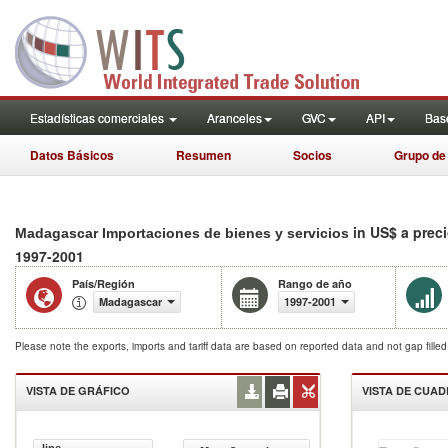
Estadísticas comerciales
Aranceles
GVC
API
Base
Datos Básicos
Resumen
Socios
Grupo de
in US$ a prec
Madagascar Importaciones de bienes y servicios
1997-2001
País/Región
Rango de año
Madagascar
1997-2001
Please note the exports, imports and tariff data are based on reported data and not gap fille
VISTA DE GRÁFICO
VISTA DE CUA