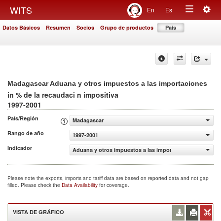
Togg
WITS
En
Es
Toggle
navig
Datos Básicos
Resumen
Socios
Grupo de productos
País
navigation
Madagascar Aduana y otros impuestos a las importaciones
in % de la recaudaci n impositiva
1997-2001
País/Región
Madagascar
Rango de año
1997-2001
Indicador
Aduana y otros impuestos a las importaciones (% de la r
Please note the exports, imports and tariff data are based on reported data and not gap
filled. Please check the
Data Availability
for coverage.
VISTA DE GRÁFICO