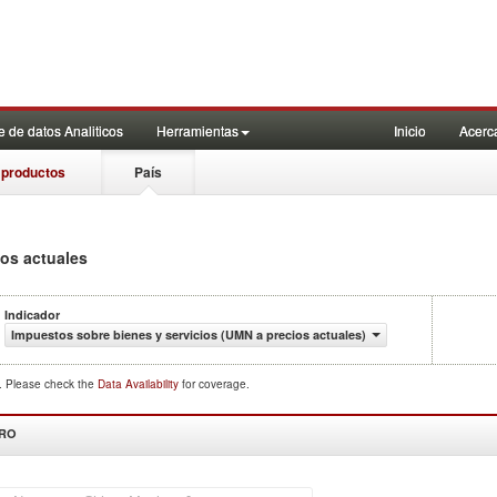
 de datos Analiticos
Herramientas
Inicio
Acerc
 productos
País
ios actuales
Indicador
Impuestos sobre bienes y servicios (UMN a precios actuales)
d. Please check the
Data Availability
for coverage.
DRO