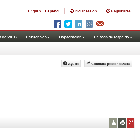
|
English
Español
Iniciar sesión
Registrarse
a de WITS
Referencias
Capacitación
Enlaces de respaldo
Ayuda
Consulta personalizada