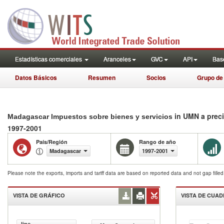
Estadísticas comerciales
Aranceles
GVC
API
Base
Datos Básicos
Resumen
Socios
Grupo de
in UMN a prec
Madagascar Impuestos sobre bienes y servicios
1997-2001
País/Región
Rango de año
Madagascar
1997-2001
Please note the exports, imports and tariff data are based on reported data and not gap fille
VISTA DE GRÁFICO
VISTA DE CUA