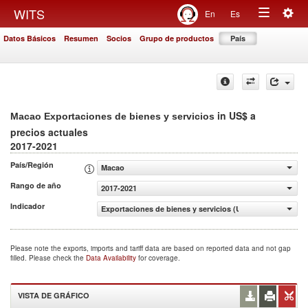
Togg
WITS
En
Es
Toggle
navig
Datos Básicos
Resumen
Socios
Grupo de productos
País
navigation
in US$ a
Macao Exportaciones de bienes y servicios
precios actuales
2017-2021
País/Región
Macao
Rango de año
2017-2021
Indicador
Exportaciones de bienes y servicios (US$ a precios actua
Please note the exports, imports and tariff data are based on reported data and not gap
filled. Please check the
Data Availability
for coverage.
VISTA DE GRÁFICO