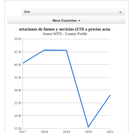
line
More Countries
Exportaciones de bienes y servicios (US$ a precios actuales)
Source:WITS - Country Profile
50 B
45 B
40 B
35 B
30 B
25 B
20 B
15 B
2017
2018
2019
2020
2021