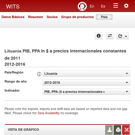
Togg
WITS
En
Es
Toggle
navig
Datos Básicos
Resumen
Socios
Grupo de productos
País
navigation
in $ a precios internacionales constantes
Lituania PIB, PPA
de 2011
2012-2016
País/Región
Lituania
Rango de año
2012-2016
Indicador
PIB, PPA ($ a precios internacionales constantes de 2011
Please note the exports, imports and tariff data are based on reported data and not gap
filled. Please check the
Data Availability
for coverage.
VISTA DE GRÁFICO