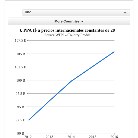
line
More Countries
PIB, PPA ($ a precios internacionales constantes de 2011)
Source:WITS - Country Profile
107.5 B
105 B
102.5 B
100 B
97.5 B
95 B
92.5 B
90 B
2012
2013
2014
2015
2016