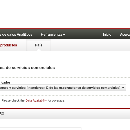
 de datos Analiticos
Herramientas
Inicio
Acerc
 productos
País
nes de servicios comerciales
dicador
eguro y servicios financieros (% de las exportaciones de servicios comerciales)
d. Please check the
Data Availability
for coverage.
DRO