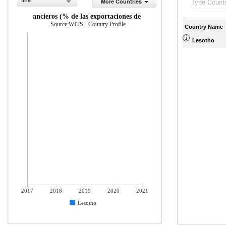
line
More Countries
ervicios financieros (% de las exportaciones de servicios comerciales)
Source:WITS - Country Profile
Country Name
Lesotho
2017
2018
2019
2020
2021
Lesotho