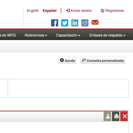
|
English
Español
Iniciar sesión
Registrarse
a de WITS
Referencias
Capacitación
Enlaces de respaldo
Ayuda
Consulta personalizada