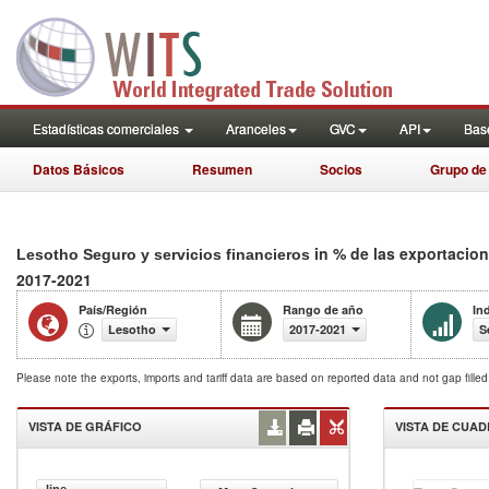
Estadísticas comerciales
Aranceles
GVC
API
Base
Datos Básicos
Resumen
Socios
Grupo de
in % de las exportacio
Lesotho Seguro y servicios financieros
2017-2021
País/Región
Rango de año
In
Lesotho
2017-2021
S
Please note the exports, imports and tariff data are based on reported data and not gap fille
VISTA DE GRÁFICO
VISTA DE CUA