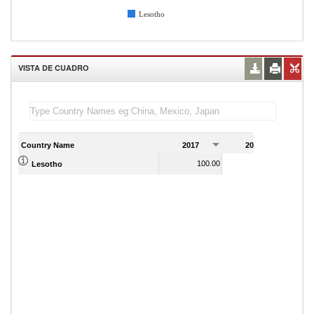
Lesotho
VISTA DE CUADRO
Country Name
2017
2018
2
100.00
95.00
Lesotho