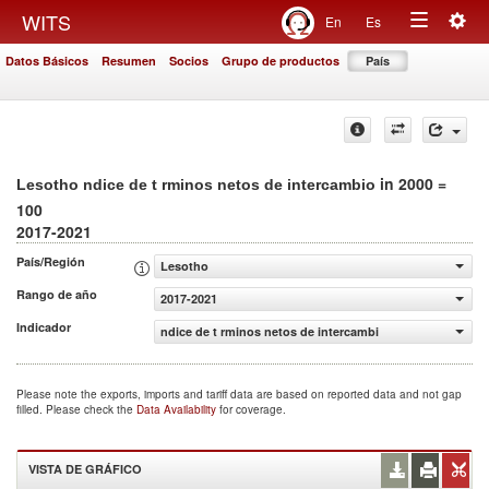
Togg
WITS
En
Es
Toggle
navig
Datos Básicos
Resumen
Socios
Grupo de productos
País
navigation
in 2000 =
Lesotho ndice de t rminos netos de intercambio
100
2017-2021
País/Región
Lesotho
Rango de año
2017-2021
Indicador
ndice de t rminos netos de intercambio (2000 = 100)
Please note the exports, imports and tariff data are based on reported data and not gap
filled. Please check the
Data Availability
for coverage.
VISTA DE GRÁFICO