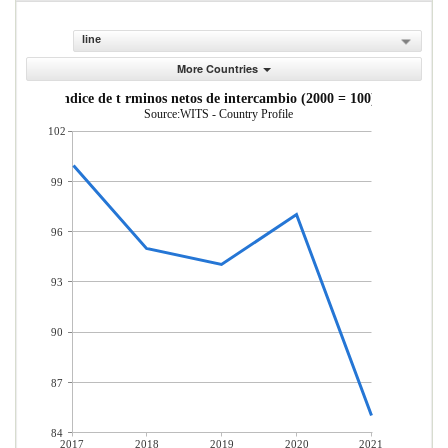
line
More Countries
ndice de t rminos netos de intercambio (2000 = 100)
Source:WITS - Country Profile
102
99
96
93
90
87
84
2017
2018
2019
2020
2021