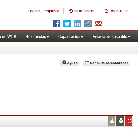
|
English
Español
Iniciar sesión
Registrarse
a de WITS
Referencias
Capacitación
Enlaces de respaldo
Ayuda
Consulta personalizada