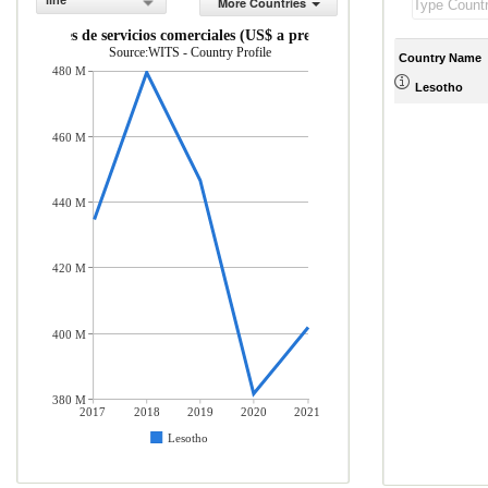
line
More Countries
portaciones de servicios comerciales (US$ a precios actuales)
Source:WITS - Country Profile
Country Name
480 M
Lesotho
460 M
440 M
420 M
400 M
380 M
2017
2018
2019
2020
2021
Lesotho