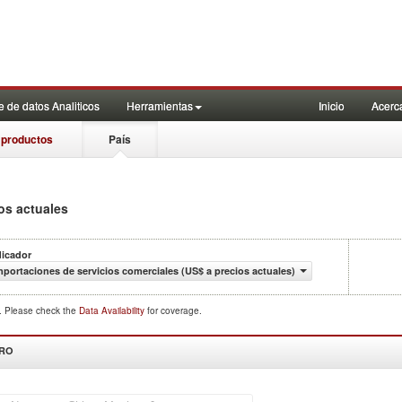
 de datos Analiticos
Herramientas
Inicio
Acerc
 productos
País
os actuales
dicador
mportaciones de servicios comerciales (US$ a precios actuales)
d. Please check the
Data Availability
for coverage.
DRO