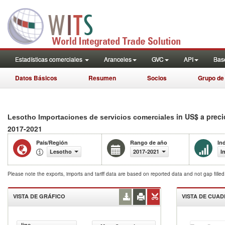
Estadísticas comerciales
Aranceles
GVC
API
Base
Datos Básicos
Resumen
Socios
Grupo de
in US$ a preci
Lesotho Importaciones de servicios comerciales
2017-2021
País/Región
Rango de año
In
Lesotho
2017-2021
I
Please note the exports, imports and tariff data are based on reported data and not gap fille
VISTA DE GRÁFICO
VISTA DE CUA