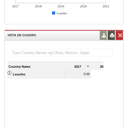
2017
2018
2019
2020
2021
Lesotho
VISTA DE CUADRO
Country Name
2017
2018
2
0.00
0.00
Lesotho