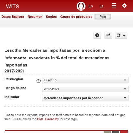
Togg
WITS
En
Es
Toggle
navig
Datos Básicos
Resumen
Socios
Grupo de productos
País
navigation
Lesotho Mercader as importadas por la econom a
in % del total de mercader as
informante, excedente
importadas
2017-2021
País/Región
Lesotho
Rango de año
2017-2021
Indicador
Mercader as importadas por la econom a informante, exc
Please note the exports, imports and tariff data are based on reported data and not gap
filled. Please check the
Data Availability
for coverage.